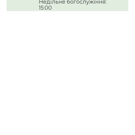
Недільне богослужіння:
15:00
Молитва і спілкування по
вівторках: 18:30
Для всіх охочих
Читати далі