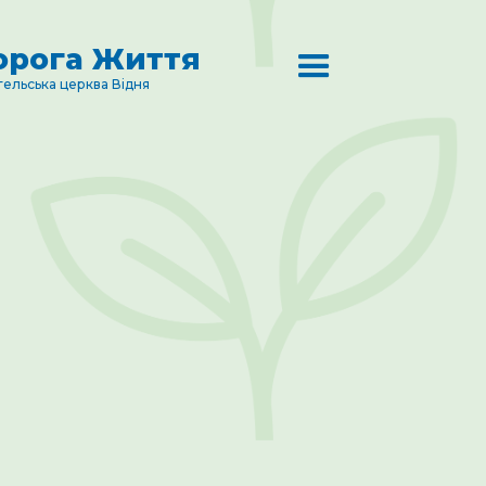
орога Життя
гельська церква Відня